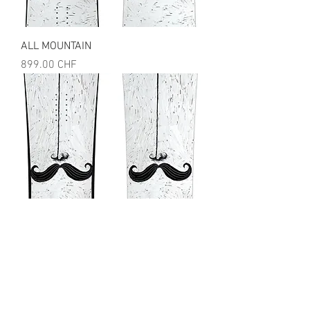
ALL MOUNTAIN
Prix
899.00 CHF
CARVING+ FREERIDE
Prix
899.00 CHF