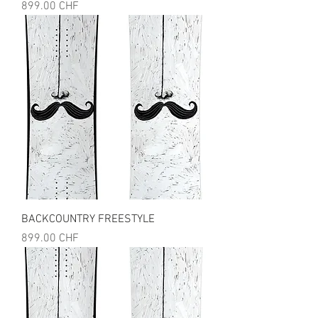
Prix
899.00 CHF
BACKCOUNTRY FREESTYLE
Prix
899.00 CHF