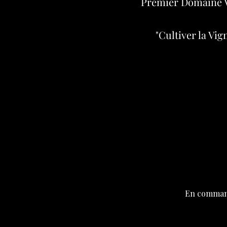
Premier Domaine V
"Cultiver la Vi
En command