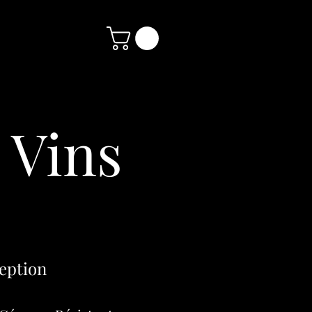
 Vins
eption